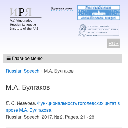
RUS
Главное меню
Breadcrumbs
You
Russian Speech
М.А. Булгаков
are
here:
М.А. Булгаков
Е. С. Иванова
.
Функциональность гоголевских цитат в
прозе М.А. Булгакова
Russian Speech. 2017. № 2, Pages. 21 - 28