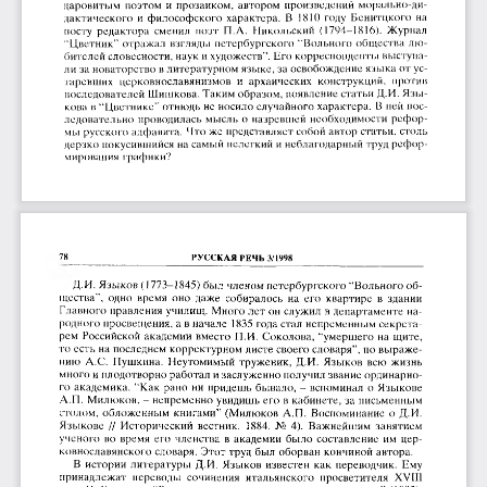
даровитым  поэтом  и  прозаиком,  автором  произведений  морально-ди­
дактического  и  философского  характера.  В  1810  году  Бенитцкого  на 
посту  редактора  сменил  поэт  П.А.  Никольский  (1794—1816).  Журнал 
“Цветник"  отражал  взгляды  петербургского “Вольного  общества  лю­
бителей словесности, наук и художеств”. Его корреспонденты выступа­
ли за новаторство в литературном языке, за освобождение языка от ус­
таревших  церковнославянизмов  и  архаических  конструкций,  против 
последователей Шишкова. Таким образом, появление статьи Д.И. Язы­
кова в “Цветнике" отнюдь не  носило случайного харак тера.  В  ней пос­
ледовательно  проводилась  мысль о  назревшей  необходимости  рефор­
мы русского алфавита.  Что же  представляет собой автор ст атьи, столь 
дерзко покусившийся на самый нелегкий и неблагодарный труд рефор­
мирования  графики?
78
РУССКАЯ РЕЧЬ 3/1998
Д.И. Языков (1773-1845) был членом петербургского “Вольного об­
щества",  одно  время  оно  даже  собиралось  на  его  квартире  в  здании 
Главного правления училищ. Много лет он служил в департаменте на­
родного просвещения, а в начале  1835 года стал непременным секрета­
рем Российской академии вместо П.И.  Соколова, “умершего на  щите, 
то есть на последнем корректурном листе своего словаря”, по выраже­
нию  А.С.  Пушкина.  Неутомимый труженик,  Д.И.  Языков  всю  жизнь 
много и плодотворно работал и заслуженно получил звание ординарно­
го  академика.  “Как  рано  ни  придешь бывало, -   вспоминал  о  Языкове 
А.П.  Милюков, -  непременно увидишь его в кабинете, за письменным 
столом,  обложенным  книгами” (Милюков  А.П.  Воспоминание  о  Д.И. 
Языкове  //  Исторический  вестник.  1884.  No  4).  Важнейшим  занятием 
ученого  во  время  его  членства  в  академии  было  составление  им  цер­
ковнославянского словаря. Этот труд был оборван  кончиной автора.
В  истории  литературы  Д.И.  Языков известен  как  переводчик.  Ему 
принадлежат  переводы  сочинения  итальянского  просветителя  XVIII 