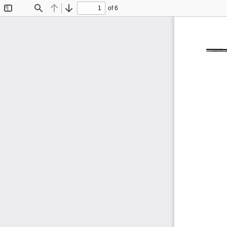
of 6
Toggle
Find
Previous
Next
Sidebar