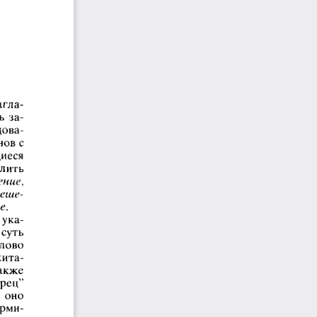
агла­
  за­
дова­
ов с 
иеся 
лить 
ние,
теше­
е.
 ука­
суть 
лово 
кита­
акже 
рец” 
  оно 
ерми­