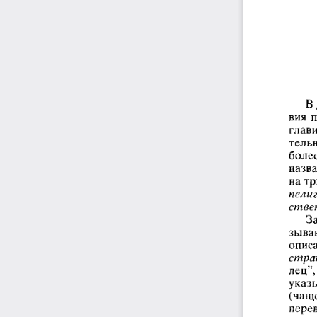
В
вия  
глави
тель
боле
назв
на тр
пелиг
стве
За
зываю
опис
стра
лец”,
указ
(чаще
пере