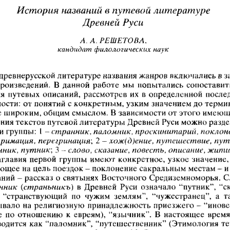
История названий в путевой литературе
Древней Руси
А. А. РЕШЕТО В А,
кандидат филологических наук
 древнерусской литературе названия жанров включались в з
произведений.  В  данной  работе  мы  попытались сопоставить
я  путевых описаний,  рассмотрев их  в определенной  после
ности: от понятий с конкретным, узким значением до термин
е широким, общим смыслом. В зависимости от этого имеющ
ания текстов путевой литературы Древней Руси можно разде
и группы:  1 -  
странник, паломник, проскинитарий, поклоне
римация, перегринация',
 2 -  
хож(д)ение, путешествие, пу
нник, путник
; 3 — 
слово, сказание, повесть, описание, жити
главия первой  группы  имеют конкретное, узкое значение,
щее на цель поездок -  поклонение сакральным местам -  и 
аний -  рассказ о святынях Восточного Средиземноморья. С
нник
  (
страньникъ
)  в  Древней  Руси  означало  “путник”,  “с
  “странствующий  по  чужим  землям”,  “чужестранец”,  а  т
ывало на  религиозную  принадлежность приезжего -  “инове
  по  отношению  к  евреям),  “язычник”.  В  настоящее  время
водится как “паломник”, “путешественник” (Этимология т