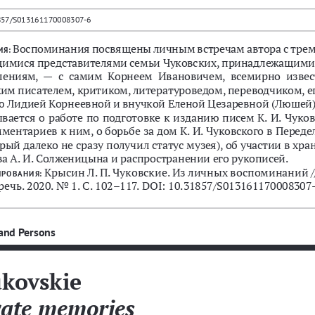
857/S013161170008307-6
Воспоминания
посвящены
личным
встречам
автора
с
трем
ИЯ
:
имися
представителями
семьи
Чуковских
, 
принадлежащими
лениям
,  —  
с
самим
Корнеем
Ивановичем
, 
всемирно
изве
ким
писателем
, 
критиком
, 
литературоведом
, 
переводчиком
, 
е
ю
Лидией
Корнеевной
и
внучкой
Еленой
Цезаревной
 (
Люшей
)
ывается
о
работе
по
подготовке
к
изданию
писем
К
. 
И
. 
Чуков
мментариев
к
ним
, 
о
борьбе
за
дом
К
. 
И
. 
Чуковского
в
Переде
орый
далеко
не
сразу
получил
статус
музея
), 
об
участии
в
хра
ва
А
. 
И
. 
Солженицына
и
распространении
его
рукописей
.
Крысин
Л
. 
П
. 
Чуковские
. 
Из
личных
воспоминаний
 /
ИРОВАНИЯ
:
речь
. 2020. 
No
 1. 
С
. 102–117. DOI: 10.31857/S013161170008307-
and Persons
kovskie
vate memories