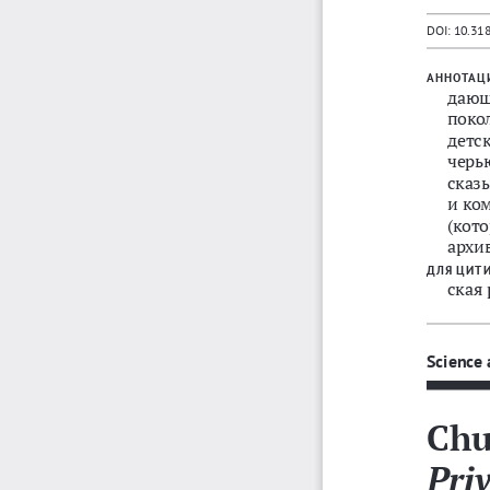
DOI: 10.31
АННОТАЦ
дающ
поко
детс
черь
сказ
и
ко
(
кот
архи
ДЛЯ
ЦИТ
ская
Science 
Chu
Pri