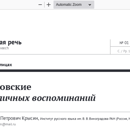
Zoom
Zoom
Out
In
ая
речь
No
01 
peech
C. / Pp. 
лицах
овские
личных
воспоминаний
Петрович
Крысин
, 
Институт
русского
языка
им
. 
В
. 
В
. 
Виноградова
РАН
 (
Россия
, 
sin@mail.ru