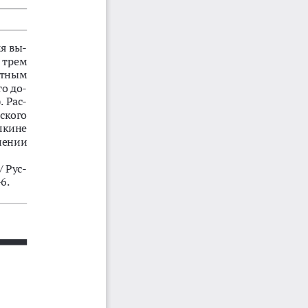
я
вы
-
трем
стным
го
до
-
. 
Рас
-
ского
лкине
нении
/ 
Рус
-
6.