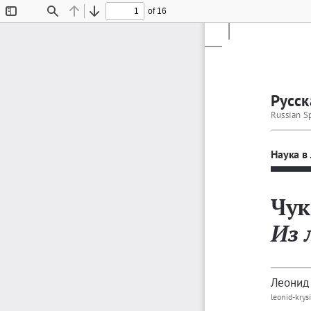
of 16
Toggle
Find
Previous
Next
Sidebar
Русск
Russian S
Наука
в
Чук
Из
Леонид
leonid-kry