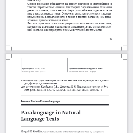
шения
и
др
. 
Особое
внимание
обращается
на
форму
, 
значение
и
употребление
в
текстах
параязыковых
единиц
. 
Некоторым
параязыковым
единицам
даны
толкования
, 
описываются
сферы
употребления
отдельных
еди
-
ниц
в
текстах
разных
типов
. 
Отмечены
синтаксические
роли
параязы
-
ковых
единиц
в
предложениях
, 
а
также
в
текстах
, 
больших
, 
чем
пред
-
ложения
, 
прежде
всего
в
диалогах
.
Лексика
параязыка
относится
к
разряду
так
называемых
сигналятивов
, 
которые
не
выражают
пропозиции
, 
а
являются
лишь
сигналами
эмо
-
ций
человека
или
маркерами
его
мыслительной
деятельности
.
45
Проблемы
современного
русского
языка
Русская
речь
•
No
01 | 2023
Russian Speech No. 
01
|
2023
Issues of Modern Russian Language
русские
параязыковые
лексические
единицы
, 
текст
, 
анек
-
КЛЮЧЕВЫЕ
СЛОВА
:
дот
, 
функции
, 
сигналятивы
Крейдлин
Г
. 
Е
., 
Шмелева
Е
. 
Я
. 
Параязык
в
текстах
  //  
Рус
-
ДЛЯ
ЦИТИРОВАНИЯ
:
ская
речь
. 2023. 
No
 1. 
С
. 45–65. DOI: 10.31857/S013161170024705-4.
Issues of Modern Russian Language
Paralanguage in Natural 
Language Texts
Grigorii E. Kreidlin, Russian State University for the Humanities (Russia, Moscow), 
1gekr@iitp.ru