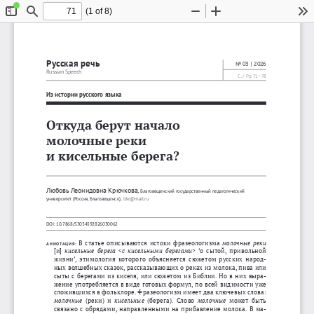
(1 of 8)
Toggle
Find
Zoom
Zoom
To
Sidebar
Out
In
Русская
речь
No
03 | 2026
Russian Speech
–
C. / Pp. 71
78
Из
истории
русского
языка
Откуда
берут
начало
молочные
реки
и
кисельные
берега
?
Любовь
Леонидовна
Крючкова
, 
Благовещенский
государственный
педагогический
университет
 (
Россия
, 
Благовещенск
), 
llkr@mail.ru
DOI: 10.7868/S3034592826030062
В
статье
описываются
истоки
фразеологизма
молочные
реки
АННОТАЦИЯ
:
[
и
] 
кисельные
берега
  < 
с
кисельными
берегами
>
‘
о
сытой
, 
привольной
жизни
’, 
этимология
которого
объясняется
сюжетом
русских
народ
-
ных
волшебных
сказок
, 
рассказывающих
о
реках
из
молока
, 
пива
или
сыты
с
берегами
из
киселя
, 
или
сюжетом
из
Библии
. 
Но
в
них
выра
-
жение
употребляется
в
виде
готовых
формул
, 
по
всей
видимости
уже
сложившихся
в
фольклоре
. 
Фразеологизм
имеет
два
ключевых
с
лова
: 
молочные
(
реки
) 
и
кисельные
  ( 
берега
). 
Слово
молочные
может
быть
связано
с
обрядами
, 
направленными
на
прибавление
молока
. 
В
ма
-