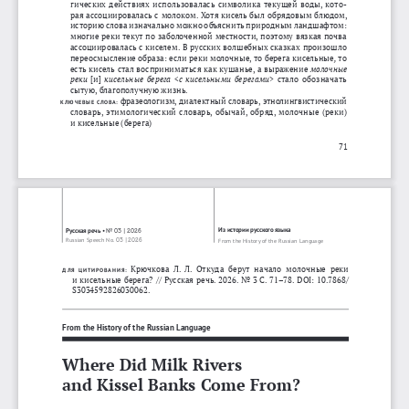
гических
действиях
использовалась
символика
текущей
воды
, 
кото
-
рая
ассоциировалась
с
молоком
. 
Хотя
кисель
был
обрядовым
блюдом
, 
историю
слова
изначально
можно
объяснить
природным
ландшафтом
: 
многие
реки
текут
по
заболоченной
местности
, 
поэтому
вязкая
почва
ассоциировалась
с
киселем
. 
В
русских
волшебных
сказках
произошло
переосмысление
образа
: 
если
реки
молочные
, 
то
берега
кисельные
, 
то
есть
кисель
стал
восприниматься
как
кушанье
, 
а
выражение
молочные
реки
  [ 
и
]
кисельные
берега
  < 
с
кисельными
берегами
>
стало
обозначать
сытую
, 
благополучную
жизнь
. 
фразеологизм
, 
диалектный
словарь
, 
этнолингвистиче
ский
КЛЮЧЕВЫЕ
СЛОВА
:
словарь
, 
этимологический
словарь
, 
обычай
, 
обряд
, 
молочные
  ( 
реки
) 
и
кисельные
 (
берега
)
71
Из
истории
русского
языка
Русская
речь
•
No
03 | 2026
Russian Speech No. 
03
|
2026
From the History of the Russian Language
Крючкова
Л
. 
Л
. 
Откуда
берут
начало
молочные
реки
ДЛЯ
ЦИТИРОВАНИЯ
:
и
кисельные
берега
? // 
Русская
речь
. 2026. 
No
 3 
С
. 71–78. DOI: 10.7868/
S3034592826030062.
From the History of the Russian Language
Where Did Milk Rivers 
and Kissel Banks Come From?