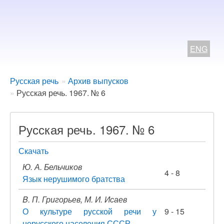
ENG
Breadcrumbs
You
Русская речь
Архив выпусков
are
Русская речь. 1967. № 6
here:
Русская речь. 1967. № 6
Скачать
Ю. А. Бельчиков
4 - 8
Язык нерушимого братства
B. П. Григорьев, М. И. Исаев
О культуре русской речи у
9 - 15
нерусского населения СССР