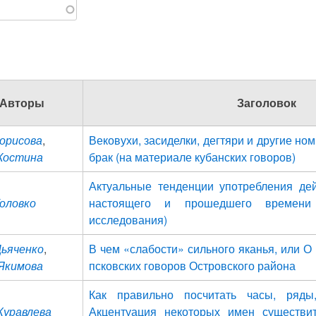
Авторы
Заголовок
Борисова
,
Вековухи, засиделки, дегтяри и другие но
 Костина
брак (на материале кубанских говоров)
Актуальные тенденции употребления дей
Головко
настоящего и прошедшего времени 
исследования)
Дьяченко
,
В чем «слабости» сильного яканья, или 
 Якимова
псковских говоров Островского района
Как правильно посчитать часы, ряд
 Журавлева
Акцентуация некоторых имен существи