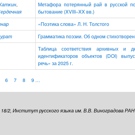
 Жаткин
,
Метафора потерянный рай в русской по
Сердечная
бытование (XVIII–XX вв.)
лнар
«Поэтика слова» Л. Н. Толстого
Сурат
Грамматика поэзии. Об одном стихотворе
Таблица соответствия архивных и д
идентификаторов объектов (DOI) выпу
речь» за 2025 г.
age
Page
6
Page
7
Page
8
Page
9
…
, 18/2, Институт русского языка им. В.В. Виноградова РАН