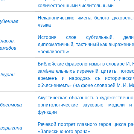
количественными числительными
Неканонические имена белого духовенст
Буденная
языка
История слов субтильный, делик
Власов
,
дипломатичный, тактичный как выражение
Демидов
«вежливость»
Библейские фразеологизмы в словаре И. 
замѣчательныхъ изреченiй, цитатъ, погово
 Шкуран
временъ и народовъ съ исторически
объясненiемъ» (на фоне словарей М. И. Ми
Акустическая образность в художественн
 Абреимова
орнитологические звуковые модели и
функции
Речевой портрет главного героя цикла ра
 Зворыгина
«Записки юного врача»