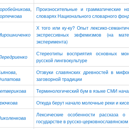
 Коробейникова
,
Произносительные и грамматические н
Корпечкова
словарях Национального словарного фон
Х того или ку-ку? Опыт лексико-семант
 Мирошниченко
экспрессивных эвфемизмов (на мате
эксперимента)
Стереотипы восприятия основных мо
 Передриенко
русской лингвокультуре
Сьянова
,
Отзвуки славянских древностей в миф
 Филатова
заговорной традиции
 Четверикова
Терминологический бум в языке СМИ начал
Крючкова
Откуда берут начало молочные реки и кис
Лексические особенности рассказа о
 Николенкова
государстве в русско-церковнославянском