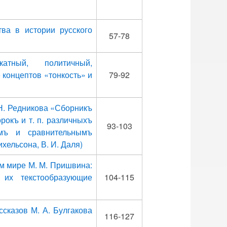
ва в истории русского
57-78
атный, политичный,
 концептов «тонкость» и
79-92
Н. Редникова «Сборникъ
рокъ и т. п. различныхъ
93-103
мъ и сравнительнымъ
хельсона, В. И. Даля)
ом мире М. М. Пришвина:
 их текстообразующие
104-115
ссказов М. А. Булгакова
116-127