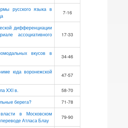
ормы русского языка в
7-16
да
ической дифференциации
риале ассоциативного
17-33
номодальных вкусов в
34-46
ониме юда воронежской
47-57
а XXI в.
58-70
ельные берега?
71-78
 власти в Московском
79-90
 переводе Атласа Блау