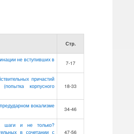
Стр.
минации не вступивших в
7-17
ствительных причастий
(попытка корпусного
18-33
О предударном вокализме
34-46
ы, шаги и не только?
тельных в сочетании с
47-56