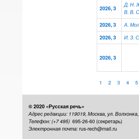
Д. Н.
2026, 3
В. В. 
2026, 3
А. Мо
2026, 3
И. З. 
2026, 3
Нумерация
Текущая
1
Page
2
Page
3
Page
4
P
5
страница
страниц
© 2020 «Русская речь»
Адрес редакции: 119019, Москва, ул. Волхонка
Телефон: (+7 495)
695-26-60 (секретарь)
Электронная почта:
rus-rech@mail.ru