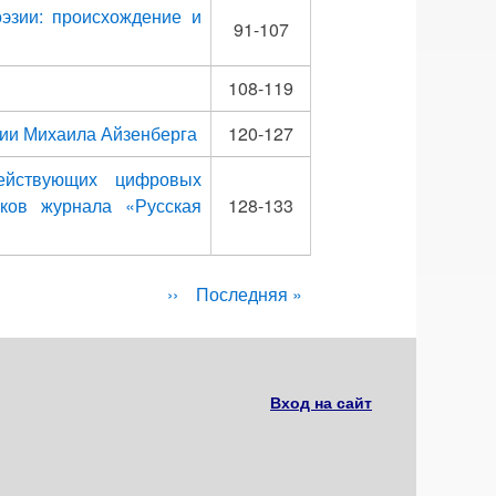
эзии: происхождение и
91-107
108-119
нии Михаила Айзенберга
120-127
ействующих цифровых
сков журнала «Русская
128-133
Следующая
››
Последняя
Последняя »
страница
страница
Вход на сайт