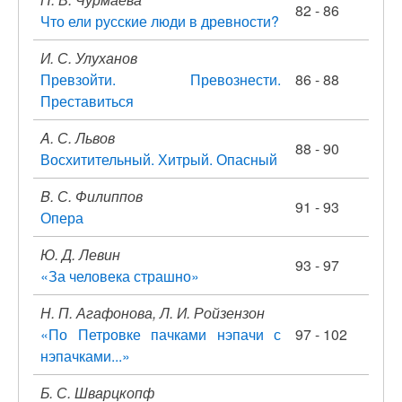
82 - 86
Что ели русские люди в древности?
И. С. Улуханов
Превзойти. Превознести.
86 - 88
Преставиться
A. С. Львов
88 - 90
Восхитительный. Хитрый. Опасный
B. С. Филиппов
91 - 93
Опера
Ю. Д. Левин
93 - 97
«За человека страшно»
Н. П. Агафонова, Л. И. Ройзензон
«По Петровке пачками нэпачи с
97 - 102
нэпачками...»
Б. С. Шварцкопф