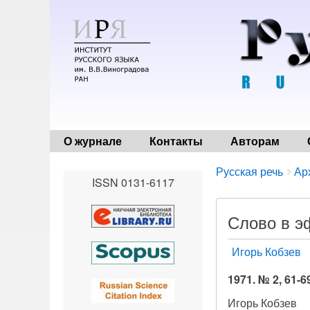
О журнале
Контакты
Авторам
Breadcrumbs
You
Русская речь
Ар
ISSN 0131-6117
are
here:
Слово в э
Игорь Кобзев
1971. № 2, 61-6
Игорь Кобзев