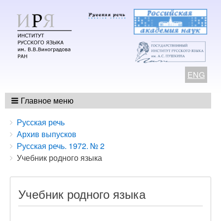
ENG
Главное меню
Breadcrumbs
You
Русская речь
are
Архив выпусков
here:
Русская речь. 1972. № 2
Учебник родного языка
Учебник родного языка