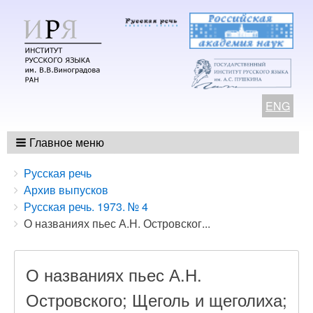
ENG
Главное меню
Breadcrumbs
You
Русская речь
are
Архив выпусков
here:
Русская речь. 1973. № 4
О названиях пьес А.Н. Островског...
О названиях пьес А.Н.
Островского; Щеголь и щеголиха;