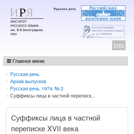
ENG
Главное меню
Breadcrumbs
You
Русская речь
are
Архив выпусков
here:
Русская речь. 1974. № 2
Суффиксы лица в частной переписк...
Суффиксы лица в частной
переписке XVII века