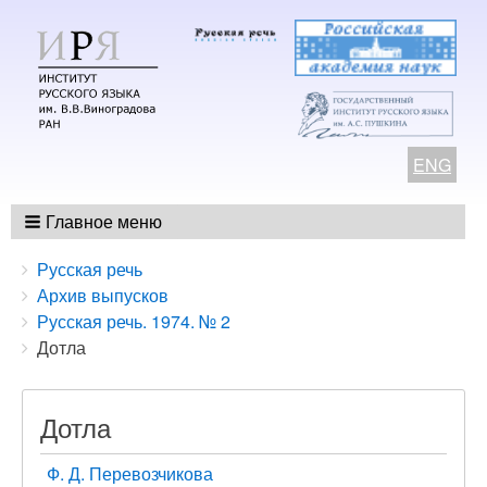
ENG
Главное меню
Breadcrumbs
You
Русская речь
are
Архив выпусков
here:
Русская речь. 1974. № 2
Дотла
Дотла
Ф. Д. Перевозчикова