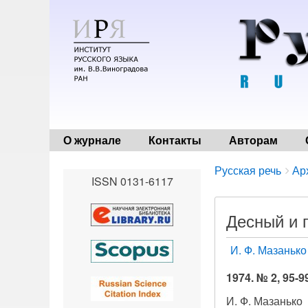
О журнале
Контакты
Авторам
Breadcrumbs
You
Русская речь
Ар
ISSN 0131-6117
are
here:
Десный и 
И. Ф. Мазанько
1974. № 2, 95-9
И. Ф. Мазанько