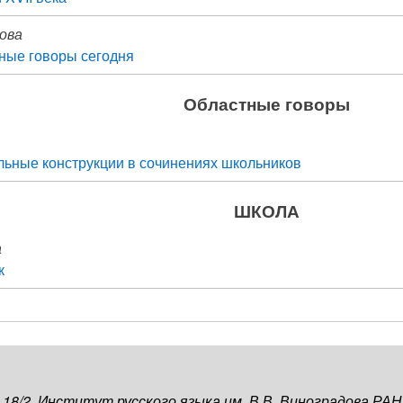
кова
ные говоры сегодня
Областные говоры
ьные конструкции в сочинениях школьников
ШКОЛА
а
к
, 18/2, Институт русского языка им. В.В. Виноградова РАН