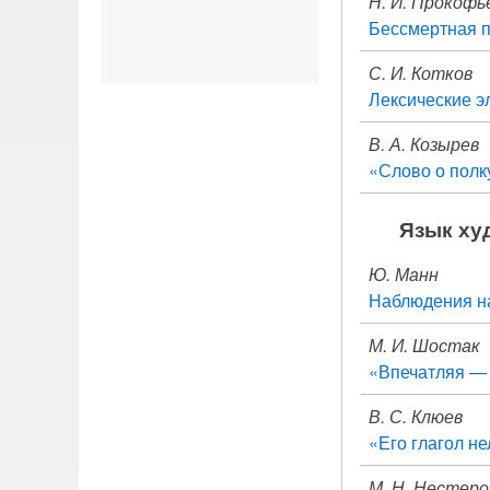
Н. И. Прокофь
Бессмертная п
С. И. Котков
Лексические э
В. А. Козырев
«Слово о полк
Язык ху
Ю. Манн
Наблюдения н
М. И. Шостак
«Впечатляя — 
В. С. Клюев
«Его глагол не
М. Н. Нестеро