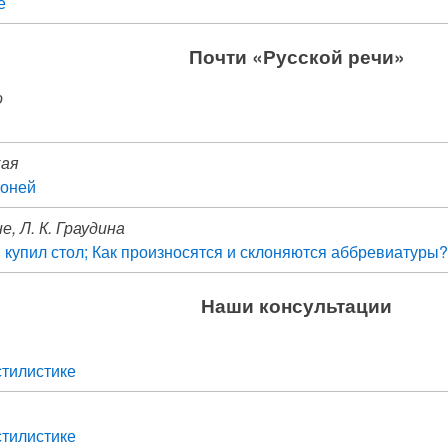
е
Почти «Русской речи»
о
кая
коней
е, Л. К. Граудина
н купил стол; Как произносятся и склоняются аббревиатуры?
Наши консультации
стилистике
стилистике