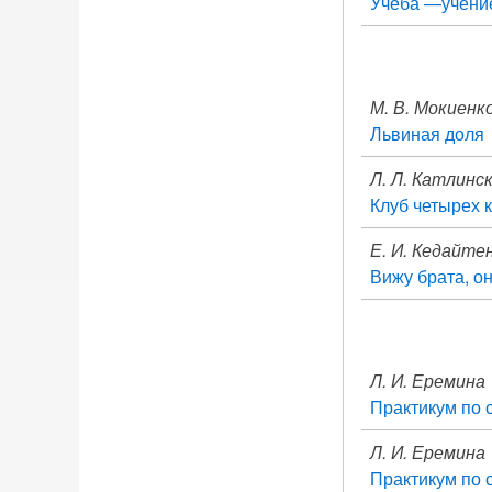
Учеба —учени
М. В. Мокиенк
Львиная доля
Л. Л. Катлинс
Клуб четырех 
Е. И. Кедайтен
Вижу брата, о
Л. И. Еремина
Практикум по 
Л. И. Еремина
Практикум по 