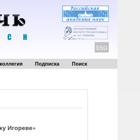
ENG
коллегия
Подписка
Поиск
лку Игореве»