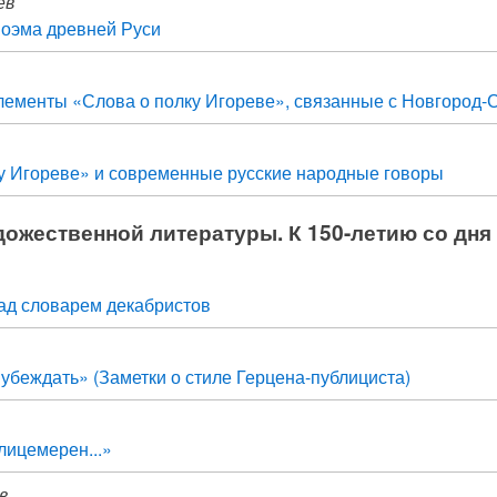
ев
оэма древней Руси
лементы «Слова о полку Игореве», связанные с Новгород-
у Игореве» и современные русские народные говоры
дожественной литературы. К 150-летию со дня
ад словарем декабристов
убеждать» (Заметки о стиле Герцена-публициста)
лицемерен...»
в