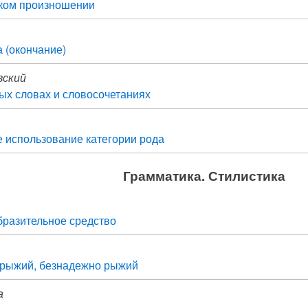
ском произношении
а (окончание)
вский
ых словах и словосочетаниях
 использование категории рода
Грамматика. Стилистика
образительное средство
 рыжий, безнадежно рыжий
а