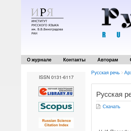
О журнале
Контакты
Авторам
Breadcrumbs
You
Русская речь
Ар
ISSN 0131-6117
are
here:
Русская ре
Скачать