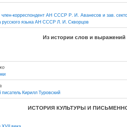
 член-корреспондент АН СССР Р. И. Аванесов и зав. сект
а русского языка АН СССР Л. И. Скворцов
Из истории слов и выражений
нко
нки
а
 писатель Кирилл Туровский
ИСТОРИЯ КУЛЬТУРЫ И ПИСЬМЕНН
 XVII века