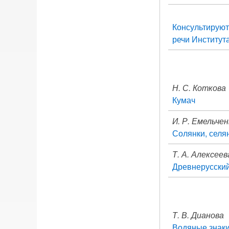
Консультируют
речи Институт
Н. С. Коткова
Кумач
И. Р. Емельче
Солянки, селя
Т. А. Алексеев
Древнерусский
Т. В. Дианова
Водяные знаки