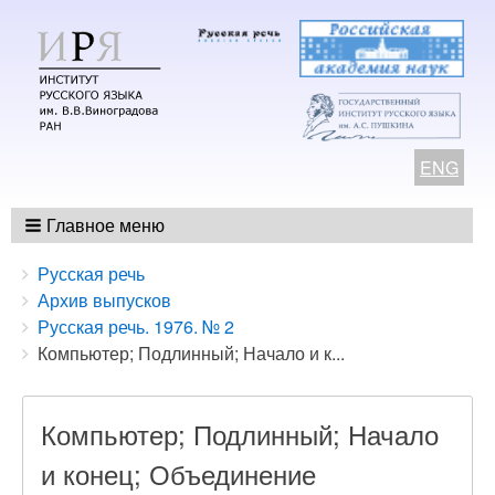
ENG
Главное меню
Breadcrumbs
You
Русская речь
are
Архив выпусков
here:
Русская речь. 1976. № 2
Компьютер; Подлинный; Начало и к...
Компьютер; Подлинный; Начало
и конец; Объединение