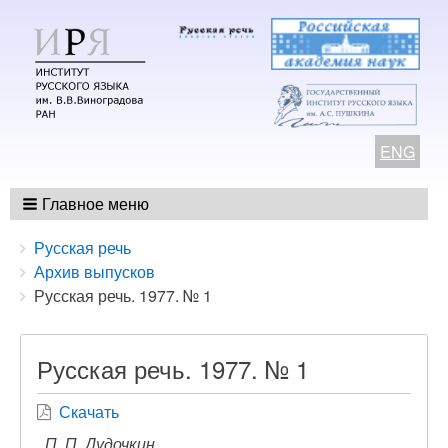
ENG
Главное меню
Breadcrumbs
You
Русская речь
are
Архив выпусков
here:
Русская речь. 1977. № 1
Русская речь. 1977. № 1
Скачать
П. П. Дудочкин