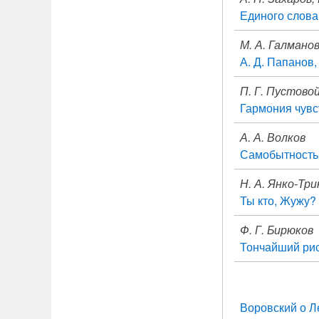
Единого слова
М. А. Галмано
А. Д. Папанов,
П. Г. Пустово
Гармония чувс
А. А. Волков
Самобытность 
Н. А. Янко-Тр
Ты кто, Жужу?
Ф. Г. Бирюков
Тончайший рис
Воровский о Л