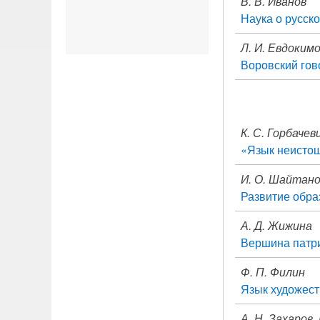
В. В. Иванов
Наука о русск
Л. И. Евдоким
Воровский гов
К. С. Горбачев
«Язык неистощ
И. О. Шайтан
Развитие обра
А. Д. Жижина
Вершина патр
Ф. П. Филин
Язык художест
А. Н. Захаров,