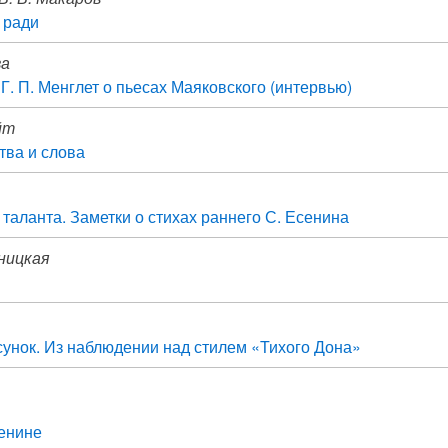
 ради
ва
 Г. П. Менглет о пьесах Маяковского (интервью)
йт
тва и слова
таланта. Заметки о стихах раннего С. Есенина
иницкая
унок. Из наблюдении над стилем «Тихого Дона»
енине