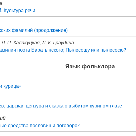
а
й. Культура речи
сских фамилий (продолжение)
 Л. П. Калакуцкая, Л. К. Граудина
амилии поэта Баратынского; Пылесошу или пылесосю?
Язык фольклора
и курица»
в, царская цензура и сказка о выбитом курином глазе
кий
ые средства пословиц и поговорок