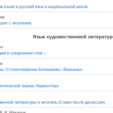
ом языке и русский язык в национальной школе
ова
орит с читателем
Язык художественной литерату
ич
им в соединении слов »
ов
за. О стихотворении Батюшкова «Вакханка»
иотической лирики Лермонтова
венной литературы и читатель (Слово после дискуссии)
 В. В. Макаров