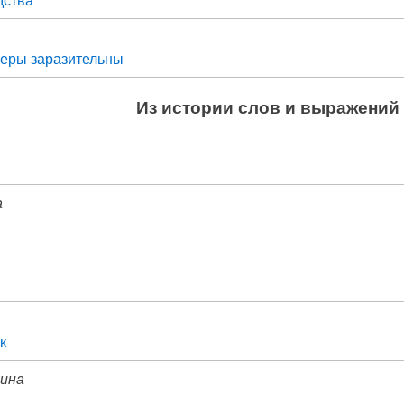
еры заразительны
Из истории слов и выражений
а
к
тина