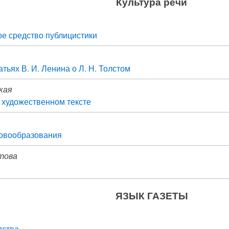
Культура речи
ое средство публицистики
татьях В. И. Ленина о Л. Н. Толстом
ская
 художественном тексте
новообразования
това
ЯЗЫК ГАЗЕТЫ
дства