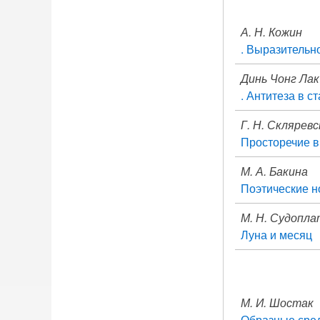
А. Н. Кожин
. Выразительн
Динь Чонг Лак
. Антитеза в с
Г. Н. Склярев
Просторечие в
М. А. Бакина
Поэтические 
М. Н. Судопла
Луна и месяц
М. И. Шостак
Образные сре