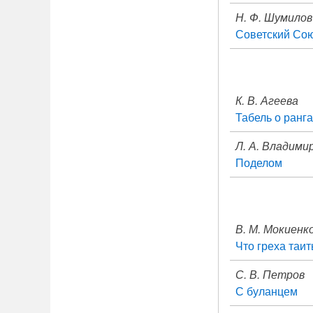
Н. Ф. Шумилов
Советский Сою
К. В. Агеева
Табель о ранг
Л. А. Владими
Поделом
В. М. Мокиенк
Что греха таит
С. В. Петров
С буланцем