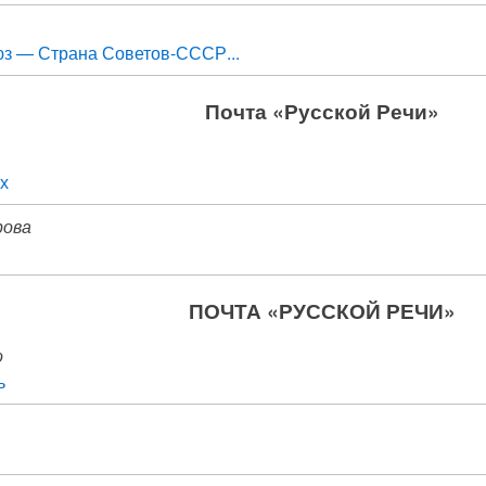
з — Страна Советов-СССР...
Почта «Русской Речи»
ах
рова
ПОЧТА «РУССКОЙ РЕЧИ»
о
ь