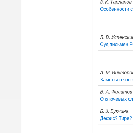
3. К. Тарланов
Особенности с
Л. В. Успенски
Суд письмен Р
A. М. Викторо
Заметки о язы
B. А. Филатов
О ключевых сл
Б. 3. Букчина
Дефис? Тире?