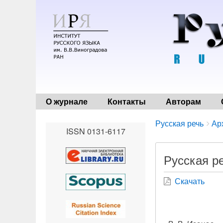
О журнале
Контакты
Авторам
Breadcrumbs
You
Русская речь
Ар
ISSN 0131-6117
are
here:
Русская ре
Скачать