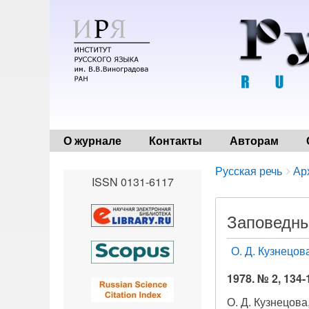
О журнале
Контакты
Авторам
Breadcrumbs
You
Русская речь
Ар
ISSN 0131-6117
are
here:
Заповедны
О. Д. Кузнецов
1978. № 2, 134-
О. Д. Кузнецова