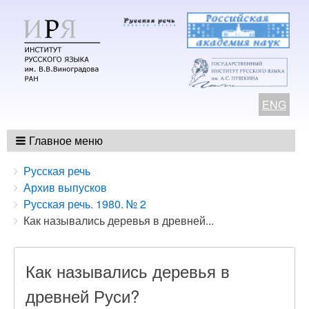
ENG
Главное меню
Breadcrumbs
You
Русская речь
are
Архив выпусков
here:
Русская речь. 1980. № 2
Как назывались деревья в древней...
Как назывались деревья в
древней Руси?