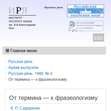
ENG
Главное меню
Breadcrumbs
You
Русская речь
are
Архив выпусков
here:
Русская речь. 1980. № 2
От термина — к фразеологизму
От термина — к фразеологизму
К. П. Сидоренко