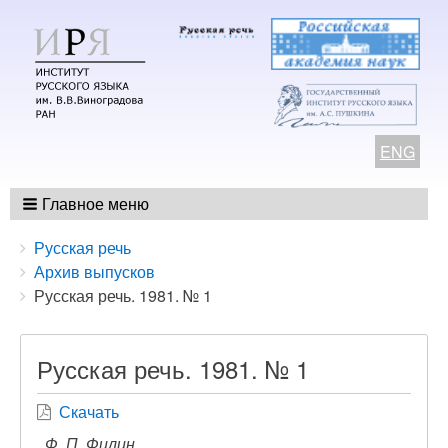
ENG
Главное меню
Breadcrumbs
You
Русская речь
are
Архив выпусков
here:
Русская речь. 1981. № 1
Русская речь. 1981. № 1
Скачать
Ф. П. Филин