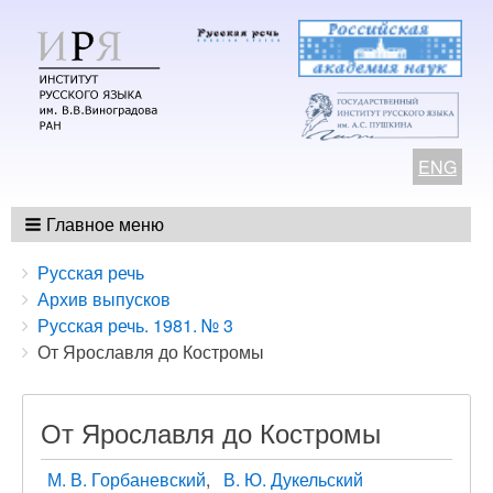
ENG
Главное меню
Breadcrumbs
You
Русская речь
are
Архив выпусков
here:
Русская речь. 1981. № 3
От Ярославля до Костромы
От Ярославля до Костромы
М. В. Горбаневский
В. Ю. Дукельский