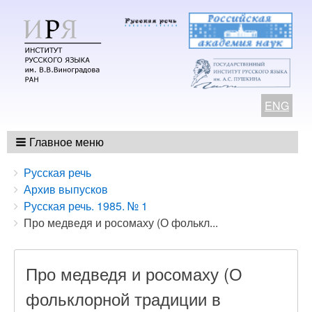
ENG
Главное меню
Breadcrumbs
You
Русская речь
are
Архив выпусков
here:
Русская речь. 1985. № 1
Про медведя и росомаху (О фолькл...
Про медведя и росомаху (О
фольклорной традиции в