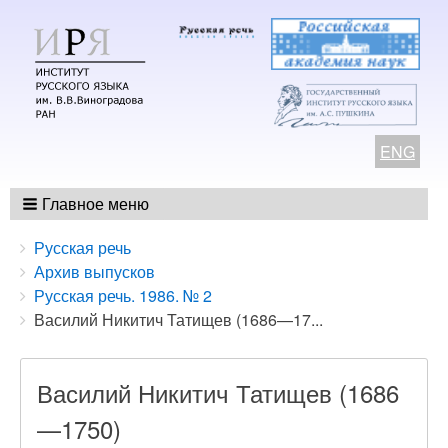
ENG
Главное меню
Breadcrumbs
You
Русская речь
are
Архив выпусков
here:
Русская речь. 1986. № 2
Василий Никитич Татищев (1686—17...
Василий Никитич Татищев (1686
—1750)