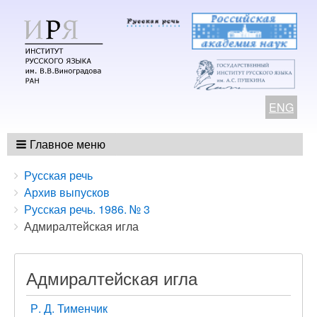
ENG
Главное меню
Breadcrumbs
You
Русская речь
are
Архив выпусков
here:
Русская речь. 1986. № 3
Адмиралтейская игла
Адмиралтейская игла
Р. Д. Тименчик