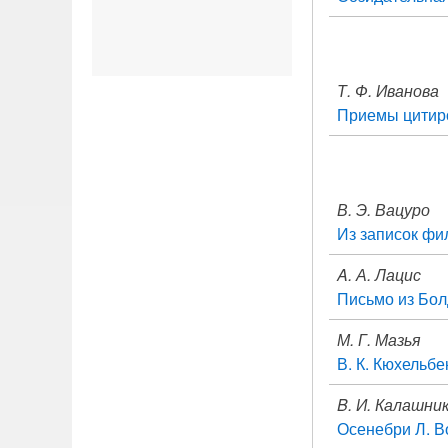
Т. Ф. Иванова
Приемы цитиро
В. Э. Вацуро
Из записок фи
A. А. Лацис
Письмо из Бол
М. Г. Мазья
В. К. Кюхельбе
B. И. Калашни
Осенебри Л. В