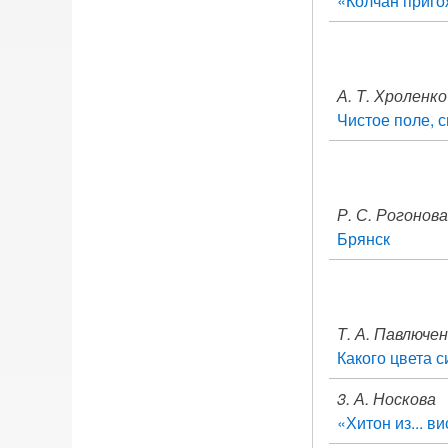
«Колчан приго
А. Т. Хроленко
Чистое поле, 
Р. С. Рогонова
Брянск
Т. А. Павлюче
Какого цвета 
3. А. Носкова
«Хитон из... в