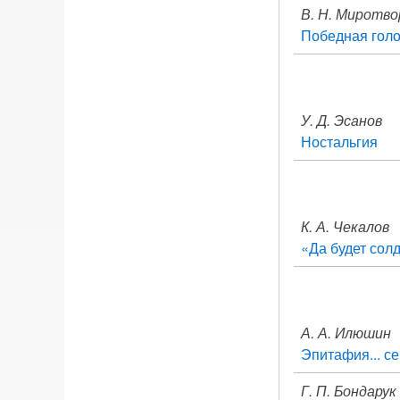
В. Н. Миротво
Победная голо
У. Д. Эсанов
Ностальгия
К. А. Чекалов
«Да будет солд
А. А. Илюшин
Эпитафия... с
Г. П. Бондарук