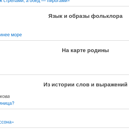
ж стрелами, а обед — пирогами»
Язык и образы фольклора
синее море
На карте родины
Из истории слов и выражений
нкова
синица?
иссона»