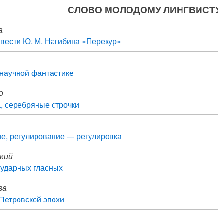
СЛОВО МОЛОДОМУ ЛИНГВИСТ
а
вести Ю. М. Нагибина «Перекур»
научной фантастике
о
, серебряные строчки
ие, регулирование — регулировка
ский
зударных гласных
ва
Петровской эпохи