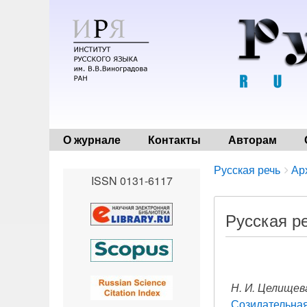
О журнале
Контакты
Авторам
Breadcrumbs
You
Русская речь
Ар
ISSN 0131-6117
are
here:
Русская ре
Н. И. Целищев
Созидательная