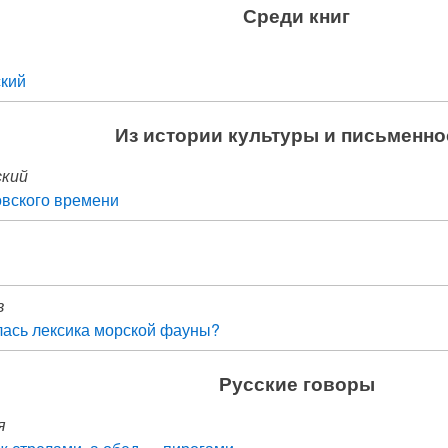
Среди книг
ский
Из истории культуры и письменно
ский
вского времени
в
лась лексика морской фауны?
Русские говоры
я