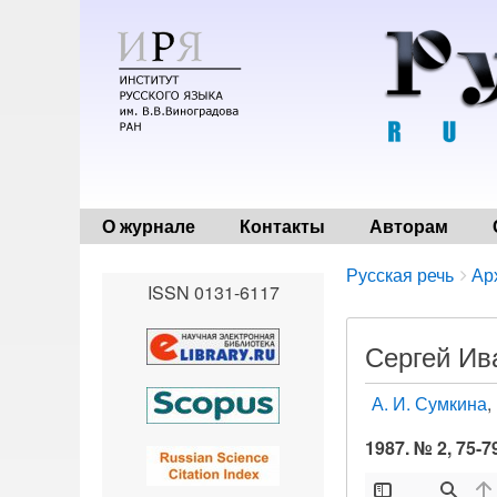
О журнале
Контакты
Авторам
Breadcrumbs
You
Русская речь
Ар
ISSN 0131-6117
are
here:
Сергей Ив
А. И. Сумкина
1987. № 2, 75-7