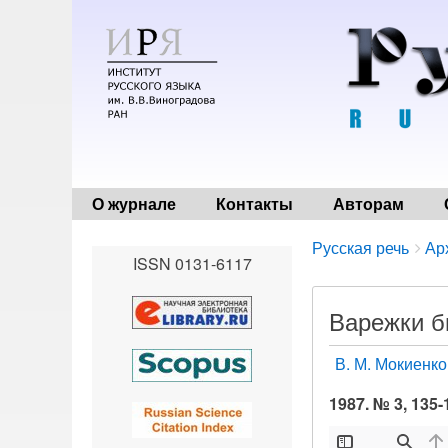
О журнале
Контакты
Авторам
Breadcrumbs
You
Русская речь
Ар
ISSN 0131-6117
are
here:
Варежки б
В. М. Мокиенко
1987. № 3, 135-