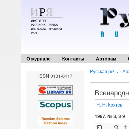
О журнале
Контакты
Авторам
Breadcrumbs
You
Русская речь
Ар
ISSN 0131-6117
are
here:
Всенародн
Н. Н. Кохтев
1987. № 3, 3-9