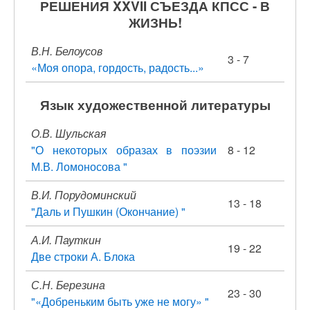
РЕШЕНИЯ XXVII СЪЕЗДА КПСС - В
ЖИЗНЬ!
В.Н. Белоусов
3 - 7
«Моя опора, гордость, радость...»
Язык художественной литературы
О.В. Шульская
"О некоторых образах в поэзии
8 - 12
М.В. Ломоносова "
В.И. Порудоминский
13 - 18
"Даль и Пушкин (Окончание) "
А.И. Пауткин
19 - 22
Две строки А. Блока
С.Н. Березина
23 - 30
"«Добреньким быть уже не могу» "