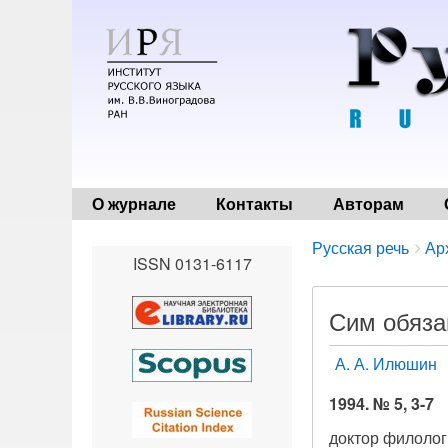
О журнале
Контакты
Авторам
Breadcrumbs
You
Русская речь
Ар
ISSN 0131-6117
are
here:
Сим обяза
А. А. Илюшин
1994. № 5, 3-7
доктор филолог