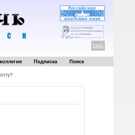
ENG
коллегия
Подписка
Поиск
котту?