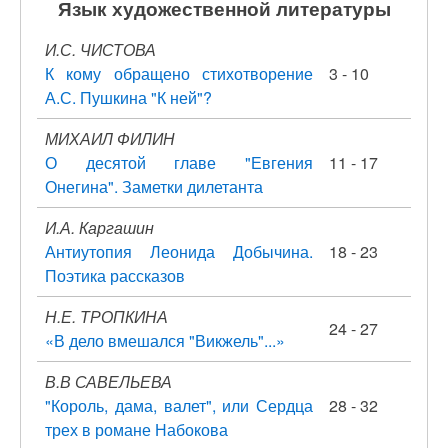
Язык художественной литературы
И.С. ЧИСТОВА
К кому обращено стихотворение
3 - 10
А.С. Пушкина "К ней"?
МИХАИЛ ФИЛИН
О десятой главе "Евгения
11 - 17
Онегина". Заметки дилетанта
И.А. Каргашин
Антиутопия Леонида Добычина.
18 - 23
Поэтика рассказов
Н.Е. ТРОПКИНА
24 - 27
«В дело вмешался "Викжель"...»
В.В САВЕЛЬЕВА
"Король, дама, валет", или Сердца
28 - 32
трех в романе Набокова