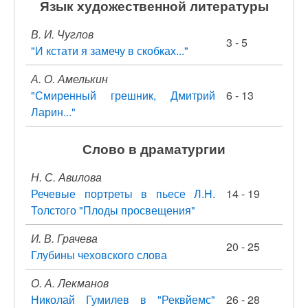
Язык художественной литературы
В. И. Чуглов
3 - 5
"И кстати я замечу в скобках..."
А. О. Амелькин
"Смиренный грешник, Дмитрий
6 - 13
Ларин..."
Слово в драматургии
Н. С. Авилова
Речевые портреты в пьесе Л.H.
14 - 19
Толстого "Плоды просвещения"
И. В. Грачева
20 - 25
Глубины чеховского слова
О. А. Лекманов
Николай Гумилев в "Реквйемс"
26 - 28