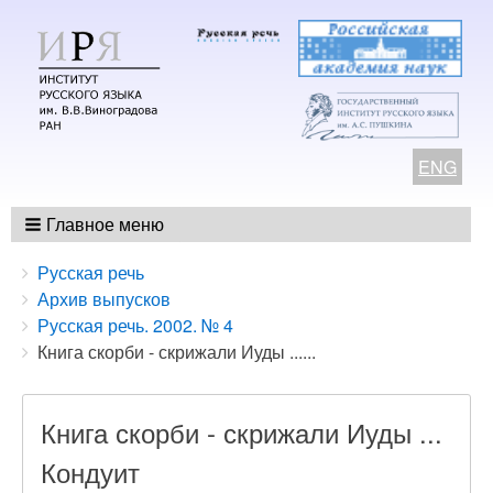
ENG
Главное меню
Breadcrumbs
You
Русская речь
are
Архив выпусков
here:
Русская речь. 2002. № 4
Книга скорби - скрижали Иуды ......
Книга скорби - скрижали Иуды ...
Кондуит