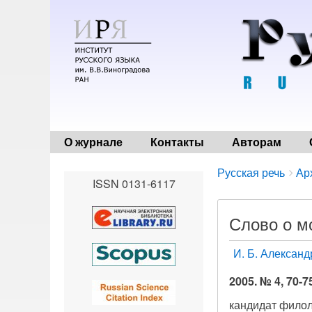
О журнале
Контакты
Авторам
Breadcrumbs
You
Русская речь
Ар
ISSN 0131-6117
are
here:
Слово о м
И. Б. Алексан
2005. № 4, 70-7
кандидат филол