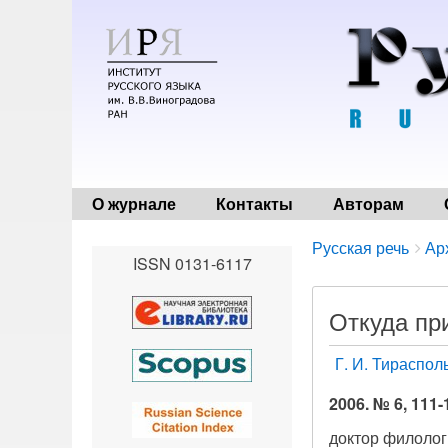
О журнале
Контакты
Авторам
Breadcrumbs
You
Русская речь
Ар
ISSN 0131-6117
are
here:
Откуда пр
Г. И. Тираспол
2006. № 6, 111-
доктор филолог