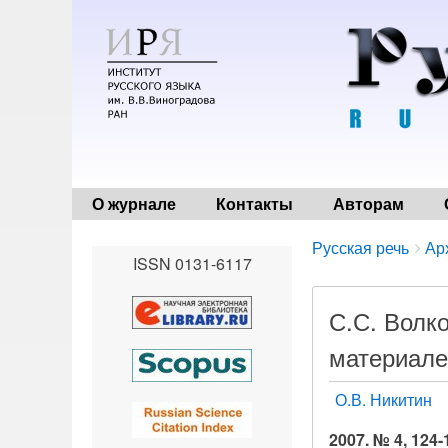
О журнале
Контакты
Авторам
Breadcrumbs
You
Русская речь
Ар
ISSN 0131-6117
are
here:
С.С. Волк
материале
О.В. Никитин
2007. № 4, 124-