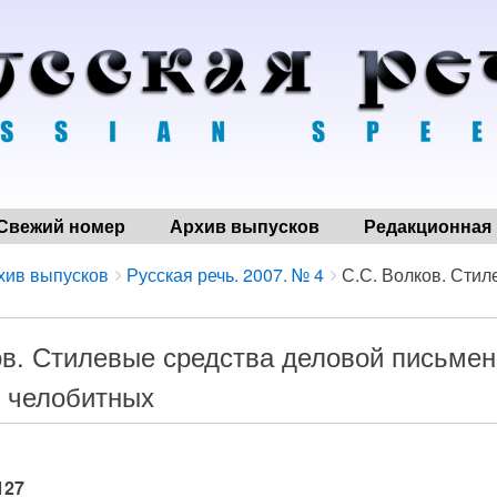
Свежий номер
Архив выпусков
Редакционная 
хив выпусков
Русская речь. 2007. № 4
С.С. Волков. Стиле
ов. Стилевые средства деловой письменн
 челобитных
127