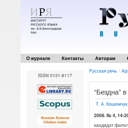
О журнале
Контакты
Авторам
Breadcrumbs
You
Русская речь
Ар
ISSN 0131-6117
are
here:
“Бездна” в
Т. А. Кошемчук
2008. № 4, 14-2
кандидат филол