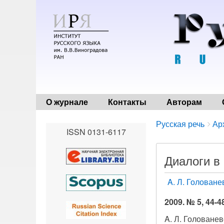
О журнале
Контакты
Авторам
Breadcrumbs
You
Русская речь
Ар
ISSN 0131-6117
are
here:
Диалоги в
A. Л. Головане
2009. № 5, 44-4
A. Л. Голованев