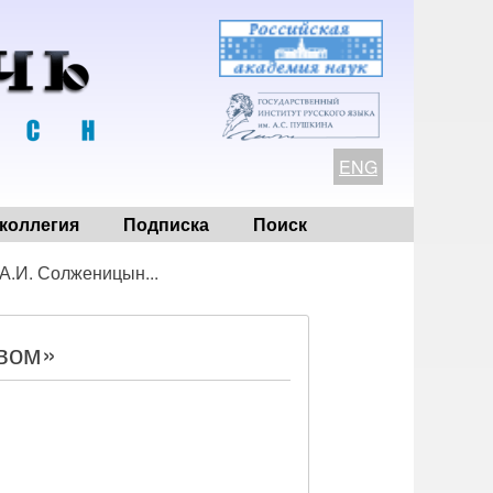
ENG
коллегия
Подписка
Поиск
А.И. Солженицын...
рвом»