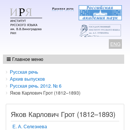
ENG
Главное меню
Breadcrumbs
You
Русская речь
are
Архив выпусков
here:
Русская речь. 2012. № 6
Яков Карлович Грот (1812–1893)
Яков Карлович Грот (1812–1893)
Е. А. Селезнева