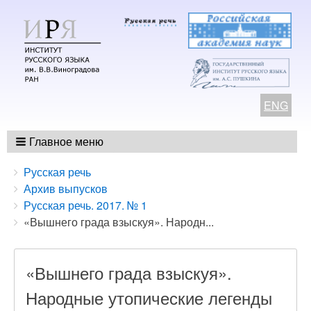
ENG
Главное меню
Breadcrumbs
You
Русская речь
are
Архив выпусков
here:
Русская речь. 2017. № 1
«Вышнего града взыскуя». Народн...
«Вышнего града взыскуя».
Народные утопические легенды