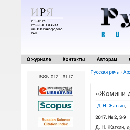
О журнале
Контакты
Авторам
Breadcrumbs
You
Русская речь
Ар
ISSN 0131-6117
are
here:
«Жомини д
Д. Н. Жаткин
2017. № 2, 3-9
Д. Н. Жаткин, 