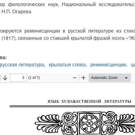
тор филологических наук, Национальный исследователь
. Н.П. Огарева
изируются реминисценции в русской литературе из сти
» (1817), связанные со ставшей крылатой фразой поэта «“Ж
ва:
русская литература
крылатые слова
реминисценции
ц