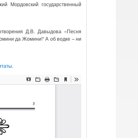
ский Мордовский государственный
хотворения Д.В. Давыдова «Песня
омини да Жомини!” А об водке – ни
итаты.