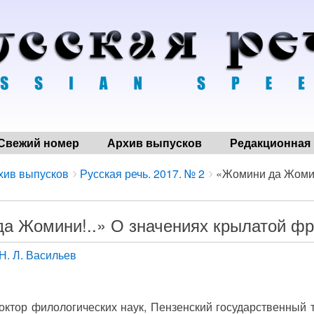
Свежий номер
Архив выпусков
Редакционная 
хив выпусков
Русская речь. 2017. № 2
«Жомини да Жомини
а Жомини!..» О значениях крылатой ф
Н. Л. Васильев
доктор филологических наук, Пензенский государственный т