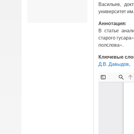
Васильев, док
университет им
Аннотация:
В статье анал
старого гусара
полслова».
Ключевые сло
Д.В. Давыдов