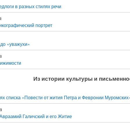
длоги в разных стилях речи
а
икографический портрет
 до «уважухи»
а
вижимости
Из истории культуры и письменно
ях списка «Повести от жития Петра и Февронии Муромски
а
Авраамий Галичский и его Житие