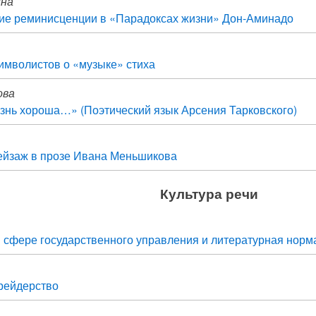
ина
ие реминисценции в «Парадоксах жизни» Дон-Аминадо
имволистов о «музыке» стиха
ова
изнь хороша…» (Поэтический язык Арсения Тарковского)
ейзаж в прозе Ивана Меньшикова
Культура речи
в сфере государственного управления и литературная норм
 рейдерство