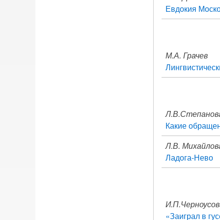
Евдокия Моско
М.А. Грачев
Лингвистическ
Л.В.Степанов
Какие обращен
Л.В. Михайлов
Ладога-Нево
И.П.Черноусов
«Заиграл в гу