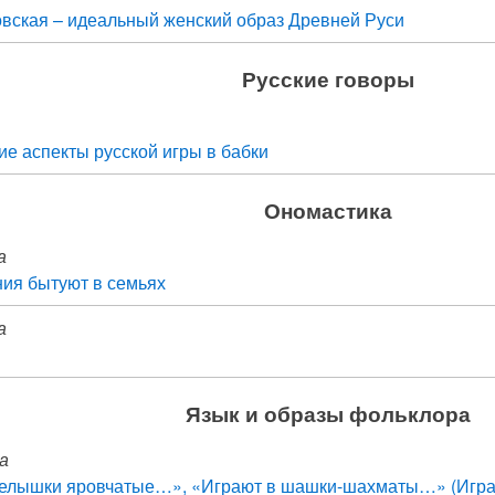
вская – идеальный женский образ Древней Руси
Русские говоры
ие аспекты русской игры в бабки
Ономастика
а
ия бытуют в семьях
а
Язык и образы фольклора
а
селышки яровчатые…», «Играют в шашки-шахматы…» (Игра