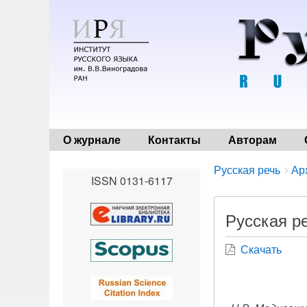
О журнале
Контакты
Авторам
Breadcrumbs
You
Русская речь
Ар
ISSN 0131-6117
are
here:
Русская ре
Скачать