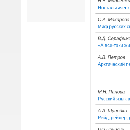
Н.В. Мадигож
Ностальгическ
С.А. Макарова
Миф русских с
В.Д. Серафим
«А все-таки ж
А.В. Петров
Арктический п
М.Н. Панова
Русский язык 
А.А. Шунейко
Рейд, рейдер,
Гун Цзинсун