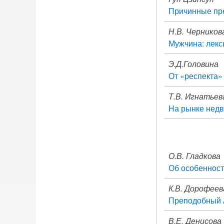
Причинные пре
Н.В. Черников
Мужчина: лекс
Э.Д.Головина
От «респекта»
Т.В. Игнатьев
На рынке нед
О.В. Гладкова
Об особенност
К.В. Дорофеев
Преподобный 
В.Е. Денисова