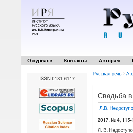
О журнале
Контакты
Авторам
Breadcrumbs
You
Русская речь
Ар
ISSN 0131-6117
are
here:
Свадьба в
Л.В. Недоступ
2017. № 4, 115-
Л. В. Недоступ