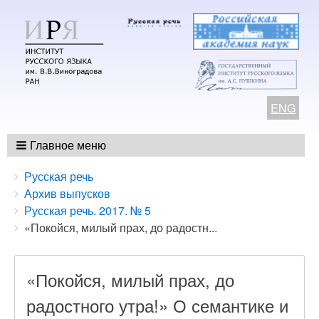
ENG
Главное меню
Breadcrumbs
You
Русская речь
are
Архив выпусков
here:
Русская речь. 2017. № 5
«Покойся, милый прах, до радостн...
«Покойся, милый прах, до
радостного утра!» О семантике и