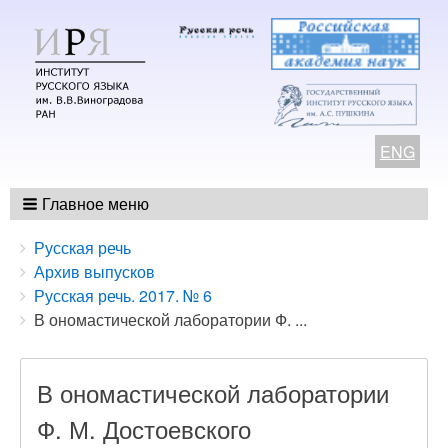
ENG
Главное меню
Breadcrumbs
You
Русская речь
are
Архив выпусков
here:
Русская речь. 2017. № 6
В ономастической лаборатории Ф. ...
В ономастической лаборатории
Ф. М. Достоевского