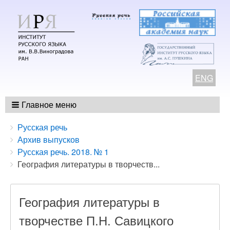
ENG
Главное меню
Breadcrumbs
You
Русская речь
are
Архив выпусков
here:
Русская речь. 2018. № 1
География литературы в творчеств...
География литературы в
творчестве П.Н. Савицкого