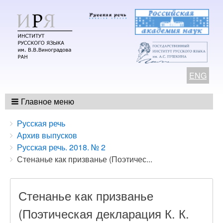
ENG
Главное меню
Breadcrumbs
You
Русская речь
are
Архив выпусков
here:
Русская речь. 2018. № 2
Стенанье как призванье (Поэтичес...
Стенанье как призванье
(Поэтическая декларация К. К.